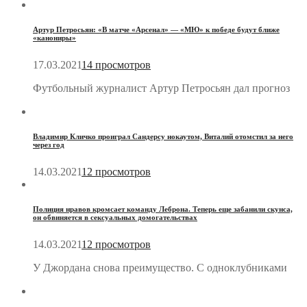
Артур Петросьян: «В матче «Арсенал» — «МЮ» к победе будут ближе
«канониры»
17.03.2021
14 просмотров
Футбольный журналист Артур Петросьян дал прогноз
Владимир Кличко проиграл Сандерсу нокаутом, Виталий отомстил за него
через год
14.03.2021
12 просмотров
Полиция нравов кромсает команду Леброна. Теперь еще забанили скунса,
он обвиняется в сексуальных домогательствах
14.03.2021
12 просмотров
У Джордана снова преимущество. С одноклубниками