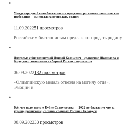
Международный союз биатлонистов предъявил россиянам политические
требования – им предлагают продать родину
11.09.2022
51 просмотров
Российским биатлонистам предлагают продать родину.
Интервью с биатлонисткой Ириной Казакевич – сравнение Шашилова и
Бородавко, отношения в сборной России, смерть отца
06.09.2022
132 просмотров
«Олимпийскую медаль отвезла на могилу отца».
Эмоции и
Всё, что надо знать о Кубке Содружества — 2022 по биатлону: что за
турнир, расписание, составы сборных России и Беларуси
08.09.2022
33 просмотров