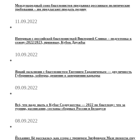
Международный союз биатлонистов предъявил россиянам политические
требования – им предлагают продать родину
11.09.2022
Интервью с российской биатлонисткой Викторией Сливко – подготовка к
сезону-2022/2023, призовые, Кубок Дружбы
10.09.2022
Яркий эксклюзив с биатлонистом Евгением Гараничевым — двуличность
Губерниева, хейтеры, решение о завершении карьеры
09.09.2022
Всё, что надо знать о Кубке Содружества — 2022 по биатлону: что за
турнир, расписание, составы сборных России и Беларуси
08.09.2022
Йоханнес Бё рассказал, как ссора с тренером Зигфридом Мазе помогла ему