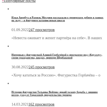
+
Популярные посты
Илья Авербух и Рамиль Мехдиев рассказали о тренерском дебюте в танцах
на льду – в фигурном катании новая школа
01.09.2022
247 просмотров
«Невеста оживает и женит партнёра на себе». В наших
Интервью с фигуристкой Алиной Горбачёвой о программе под «Круэллу»,
смене гражданства, квадах, примере Щербаковой
30.08.2022
245 просмотров
«Хочу кататься за Россию». Фигуристка Горбачёва – о
История фигуристки Татьяны Войтюк: яркий талант, борьба с лишним
весом, уход от Тарасовой, предательство тренера
14.03.2021
162 просмотров