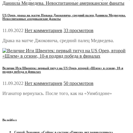
US Open, драка на матче Новака Джоковича, средний палец Даниила Медведева.
Невоспитанные американские фанаты
11.09.2022
Нет комментариев
33 просмотров
Драка на матче Джоковича, средний палец Медведева.
Величие Иги Швентек: первый титул на US Open, второй «Шлем» в сезоне, 10-я
подряд победа в финалах
11.09.2022
Нет комментариев
50 просмотров
Иганатор вернулась. После того, как на «Уимблдоне»
Волейбол
Сергей Ломанов: «Сейчас в составе «Енисея» нет равнодушных»