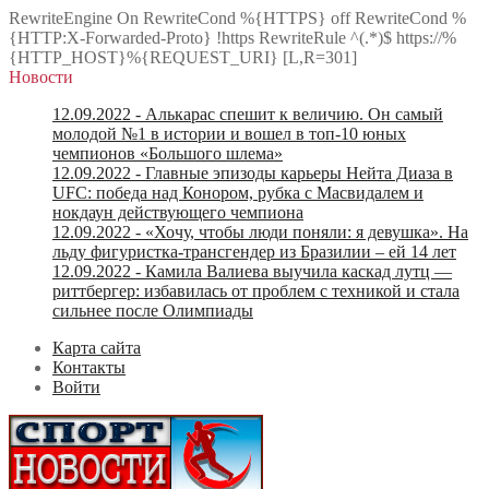
RewriteEngine On RewriteCond %{HTTPS} off RewriteCond %
{HTTP:X-Forwarded-Proto} !https RewriteRule ^(.*)$ https://%
{HTTP_HOST}%{REQUEST_URI} [L,R=301]
Новости
12.09.2022
- Алькарас спешит к величию. Он самый
молодой №1 в истории и вошел в топ-10 юных
чемпионов «Большого шлема»
12.09.2022
- Главные эпизоды карьеры Нейта Диаза в
UFC: победа над Конором, рубка с Масвидалем и
нокдаун действующего чемпиона
12.09.2022
- «Хочу, чтобы люди поняли: я девушка». На
льду фигуристка-трансгендер из Бразилии – ей 14 лет
12.09.2022
- Камила Валиева выучила каскад лутц —
риттбергер: избавилась от проблем с техникой и стала
сильнее после Олимпиады
Карта сайта
Контакты
Войти