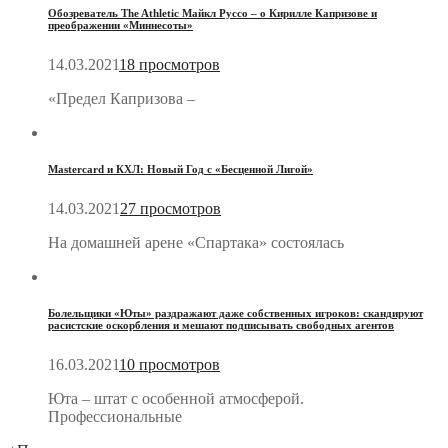
Обозреватель The Athletic Майкл Руссо – о Кирилле Капризове и
преображении «Миннесоты»
14.03.2021
18 просмотров
«Предел Капризова –
Mastercard и КХЛ: Новый Год с «Бесценной Лигой»
14.03.2021
27 просмотров
На домашней арене «Спартака» состоялась
Болельщики «Юты» раздражают даже собственных игроков: скандируют
расистские оскорбления и мешают подписывать свободных агентов
16.03.2021
10 просмотров
Юта – штат с особенной атмосферой.
Профессиональные