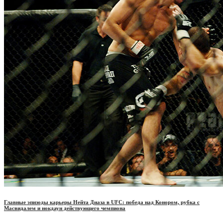
Главные эпизоды карьеры Нейта Диаза в UFC: победа над Конором, рубка с
Масвидалем и нокдаун действующего чемпиона