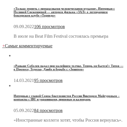
«Только терпеть с прекрасными человеческими муками». Интервью с
Полиной Свеженцевой — автором фильма «ЗАЛ» о легендарном
боксерском клубе «Торпедо»
09.09.2022
106 просмотров
В июле на Beat Film Festival состоялась премьера
+
Самые комментируемые
«Раньше Соболев падал при малейшем толчке. Теперь он бьется!» Титов —
о Промесе, Тедеско, Дзюбе и борьбе с «Зенитом»
14.03.2021
95 просмотров
Интервью с главой Союза биатлонистов России Виктором Майгуровым –
контакты с IBU и украинцами, призовые и календарь
05.09.2022
84 просмотров
«Иностранные коллеги хотят, чтобы Россия вернулась».