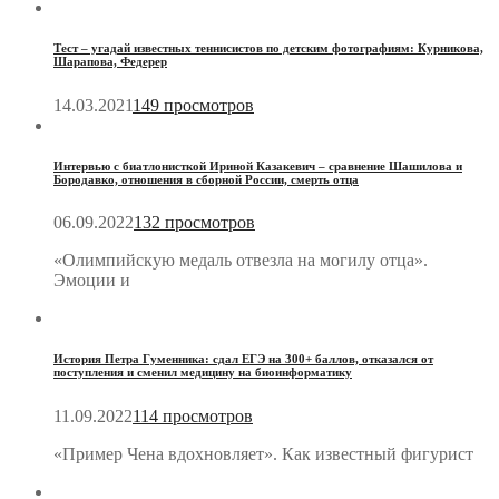
Тест – угадай известных теннисистов по детским фотографиям: Курникова,
Шарапова, Федерер
14.03.2021
149 просмотров
Интервью с биатлонисткой Ириной Казакевич – сравнение Шашилова и
Бородавко, отношения в сборной России, смерть отца
06.09.2022
132 просмотров
«Олимпийскую медаль отвезла на могилу отца».
Эмоции и
История Петра Гуменника: сдал ЕГЭ на 300+ баллов, отказался от
поступления и сменил медицину на биоинформатику
11.09.2022
114 просмотров
«Пример Чена вдохновляет». Как известный фигурист