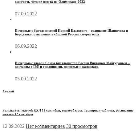
выиграть четыре золота на Олимпиаде-2022
07.09.2022
Интервью с биатлонисткой Ириной Казакевич – сравнение Шашилова и
Бородавко, отношения в сборной России, смерть отца
06.09.2022
Интервью с главой Союза биатлонистов России Виктором Майгуровым –
контакты с IBU и украинцами, призовые и календарь
05.09.2022
Хоккей
Результаты матчей КХЛ 11 сентября, видеообзоры, турнирная таблица, расписание
матчей 12 сентября
12.09.2022
Нет комментариев
30 просмотров