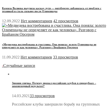
Камила Валиева выучила каскад лутц — риттбергер: избавилась от проблем с
техникой и стала сильнее после Олимпиады
12.09.2022
Нет комментариев
42 просмотров
«Медведева востребована и счастлива. Она поняла: золото Олимпиады не
определяет ее как человека». Разговор с Брайаном Орсером
11.09.2022
Нет комментариев
33 просмотров
-
Случайные записи
Зимняя спячка. Почему провал российских клубов в еврокубках –
закономерный результат?
14.03.2021
33 просмотров
Российские клубы завершили борьбу на групповых