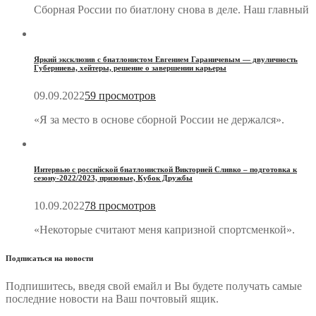
Сборная России по биатлону снова в деле. Наш главный
Яркий эксклюзив с биатлонистом Евгением Гараничевым — двуличность
Губерниева, хейтеры, решение о завершении карьеры
09.09.2022
59 просмотров
«Я за место в основе сборной России не держался».
Интервью с российской биатлонисткой Викторией Сливко – подготовка к
сезону-2022/2023, призовые, Кубок Дружбы
10.09.2022
78 просмотров
«Некоторые считают меня капризной спортсменкой».
Подписаться на новости
Подпишитесь, введя свой емайл и Вы будете получать самые
последние новости на Ваш почтовый ящик.