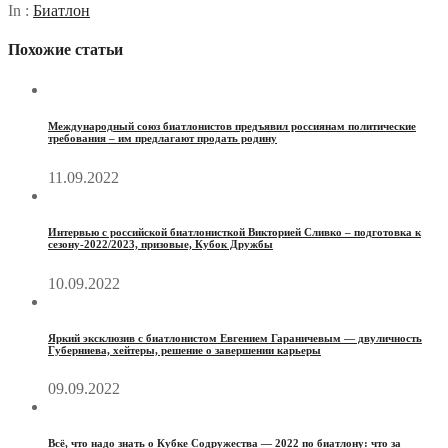
In :
Биатлон
Похожие статьи
Международный союз биатлонистов предъявил россиянам политические
требования – им предлагают продать родину
11.09.2022
Интервью с российской биатлонисткой Викторией Сливко – подготовка к
сезону-2022/2023, призовые, Кубок Дружбы
10.09.2022
Яркий эксклюзив с биатлонистом Евгением Гараничевым — двуличность
Губерниева, хейтеры, решение о завершении карьеры
09.09.2022
Всё, что надо знать о Кубке Содружества — 2022 по биатлону: что за