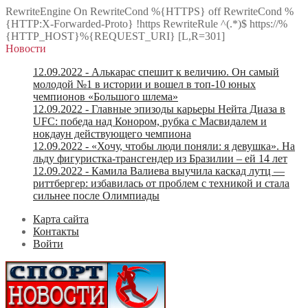
RewriteEngine On RewriteCond %{HTTPS} off RewriteCond %
{HTTP:X-Forwarded-Proto} !https RewriteRule ^(.*)$ https://%
{HTTP_HOST}%{REQUEST_URI} [L,R=301]
Новости
12.09.2022
- Алькарас спешит к величию. Он самый
молодой №1 в истории и вошел в топ-10 юных
чемпионов «Большого шлема»
12.09.2022
- Главные эпизоды карьеры Нейта Диаза в
UFC: победа над Конором, рубка с Масвидалем и
нокдаун действующего чемпиона
12.09.2022
- «Хочу, чтобы люди поняли: я девушка». На
льду фигуристка-трансгендер из Бразилии – ей 14 лет
12.09.2022
- Камила Валиева выучила каскад лутц —
риттбергер: избавилась от проблем с техникой и стала
сильнее после Олимпиады
Карта сайта
Контакты
Войти