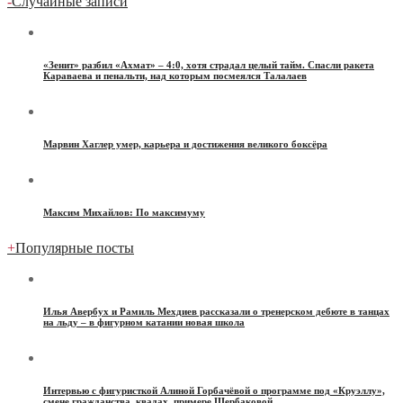
-
Случайные записи
«Зенит» разбил «Ахмат» – 4:0, хотя страдал целый тайм. Спасли ракета
Караваева и пенальти, над которым посмеялся Талалаев
Марвин Хаглер умер, карьера и достижения великого боксёра
Максим Михайлов: По максимуму
+
Популярные посты
Илья Авербух и Рамиль Мехдиев рассказали о тренерском дебюте в танцах
на льду – в фигурном катании новая школа
Интервью с фигуристкой Алиной Горбачёвой о программе под «Круэллу»,
смене гражданства, квадах, примере Щербаковой