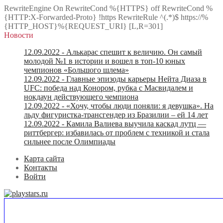
RewriteEngine On RewriteCond %{HTTPS} off RewriteCond %
{HTTP:X-Forwarded-Proto} !https RewriteRule ^(.*)$ https://%
{HTTP_HOST}%{REQUEST_URI} [L,R=301]
Новости
12.09.2022
- Алькарас спешит к величию. Он самый
молодой №1 в истории и вошел в топ-10 юных
чемпионов «Большого шлема»
12.09.2022
- Главные эпизоды карьеры Нейта Диаза в
UFC: победа над Конором, рубка с Масвидалем и
нокдаун действующего чемпиона
12.09.2022
- «Хочу, чтобы люди поняли: я девушка». На
льду фигуристка-трансгендер из Бразилии – ей 14 лет
12.09.2022
- Камила Валиева выучила каскад лутц —
риттбергер: избавилась от проблем с техникой и стала
сильнее после Олимпиады
Карта сайта
Контакты
Войти