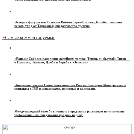
История фигуристки Татьяны Войтюк: яркий талант, борьба с лишним
весом, уход от Тарасовой, предательство тренера
+
Самые комментируемые
«Раньше Соболев падал при малейшем толчке. Теперь он бьется!» Титов —
о Промесе, Тедеско, Дзюбе и борьбе с «Зенитом»
Интервью с главой Союза биатлонистов России Виктором Майгуровым –
контакты с IBU и украинцами, призовые и календарь
Международный союз биатлонистов предъявил россиянам политические
требования – им предлагают продать родину