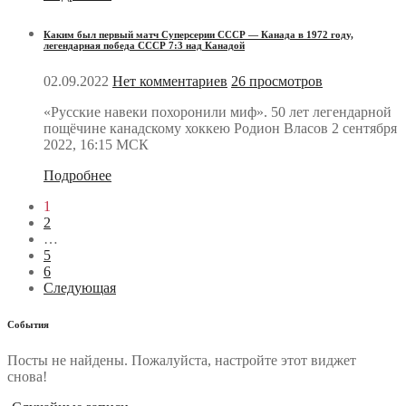
Каким был первый матч Суперсерии СССР — Канада в 1972 году,
легендарная победа СССР 7:3 над Канадой
02.09.2022
Нет комментариев
26 просмотров
«Русские навеки похоронили миф». 50 лет легендарной
пощёчине канадскому хоккею Родион Власов 2 сентября
2022, 16:15 МСК
Подробнее
1
2
…
5
6
Следующая
События
Посты не найдены. Пожалуйста, настройте этот виджет
снова!