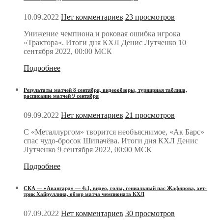
10.09.2022
Нет комментариев
23 просмотров
Унижение чемпиона и роковая ошибка игрока
«Трактора». Итоги дня КХЛ Денис Лутченко 10
сентября 2022, 00:00 МСК
Подробнее
Результаты матчей 8 сентября, видеообзоры, турнирная таблица,
расписание матчей 9 сентября
09.09.2022
Нет комментариев
21 просмотров
С «Металлургом» творится необъяснимое, «Ак Барс»
спас чудо-бросок Шипачёва. Итоги дня КХЛ Денис
Лутченко 9 сентября 2022, 00:00 МСК
Подробнее
СКА — «Авангард» — 4:1, видео, голы, гениальный пас Жафярова, хет-
трик Хайруллина, обзор матча чемпионата КХЛ
07.09.2022
Нет комментариев
30 просмотров