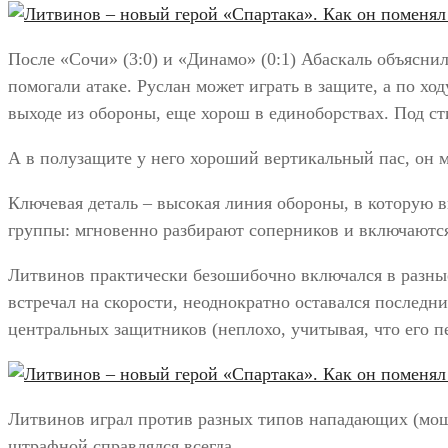
После «Сочи» (3:0) и «Динамо» (0:1) Абаскаль объясни
помогали атаке. Руслан может играть в защите, а по хо
выходе из обороны, еще хорош в единоборствах. Под ст
А в полузащите у него хороший вертикальный пас, он м
Ключевая деталь – высокая линия обороны, в которую 
группы: мгновенно разбирают соперников и включаются
Литвинов практически безошибочно включался в разные
встречал на скорости, неоднократно оставался последни
центральных защитников (неплохо, учитывая, что его пе
Литвинов играл против разных типов нападающих (мощн
штрафной справлялся всегда.