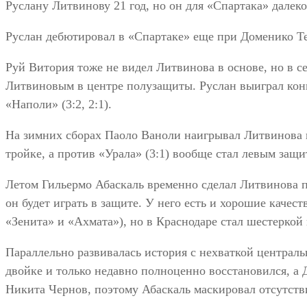
Руслану Литвинову 21 год, но он для «Спартака» далек
Руслан дебютировал в «Спартаке» еще при Доменико Тед
Руй Витория тоже не видел Литвинова в основе, но в 
Литвиновым в центре полузащиты. Руслан выиграл конк
«Наполи» (3:2, 2:1).
На зимних сборах Паоло Ваноли наигрывал Литвинова 
тройке, а против «Урала» (3:1) вообще стал левым защ
Летом Гильермо Абаскаль временно сделал Литвинова пр
он будет играть в защите. У него есть и хорошие качес
«Зенита» и «Ахмата»), но в Краснодаре стал шестеркой 
Параллельно развивалась история с нехваткой централь
двойке и только недавно полноценно восстановился, а
Никита Чернов, поэтому Абаскаль маскировал отсутств