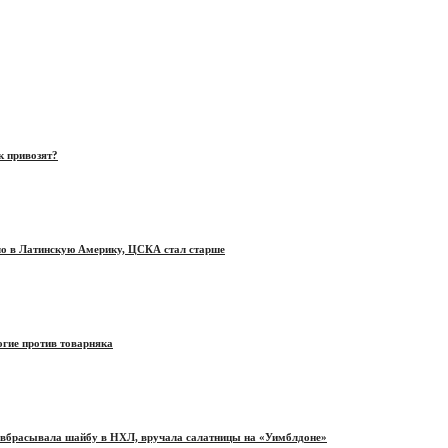
к привозят?
ло в Латинскую Америку, ЦСКА стал старше
огие против товарняка
», вбрасывала шайбу в НХЛ, вручала салатницы на «Уимблдоне»