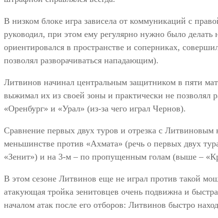
В низком блоке игра зависела от коммуникаций с прав
руководил, при этом ему регулярно нужно было делать 
ориентировался в пространстве и соперниках, соверши
позволял разворачиваться нападающим).
Литвинов начинал центральным защитником в пяти матч
выжимал их из своей зоны и практически не позволял 
«Оренбург» и «Урал» (из-за чего играл Чернов).
Сравнение первых двух туров и отрезка с Литвиновым н
меньшинстве против «Ахмата» (речь о первых двух тура
«Зенит») и на 3-м – по пропущенным голам (выше – «Кр
В этом сезоне Литвинов еще не играл против такой мощ
атакующая тройка зенитовцев очень подвижна и быстра
началом атак после его отборов: Литвинов быстро нах