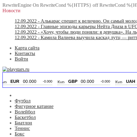
RewriteEngine On RewriteCond %{HTTPS} off RewriteCond %{H
Новости
12.09.2022
- Алькарас спешит к величию. Он самый моло
12.09.2022
- Главные эпизоды карьеры Нейта Диаза в UFC
12.09.2022
- «Хочу, чтобы люди поняли: я девушка». На ль
12.09.2022
- Камила Валиева выучила каскад лутц — ритт
Карта сайта
Контакты
Войти
EUR
00.000
GBP
00.000
UAH
00.0
-0.000
-0.000
Футбол
Фигурное катание
Волейбол
Баскетбол
Биатлон
Теннис
Бокс