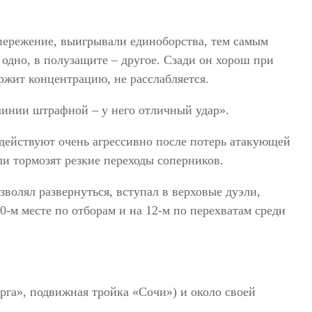
опережение, выигрывали единоборства, тем самым
 одно, в полузащите – другое. Сзади он хорош при
ржит концентрацию, не расслабляется.
линии штрафной – у него отличный удар».
действуют очень агрессивно после потерь атакующей
ли тормозят резкие переходы соперников.
олял развернуться, вступал в верховые дуэли,
0-м месте по отборам и на 12-м по перехватам среди
га», подвижная тройка «Сочи») и около своей