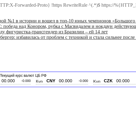
TTP:X-Forwarded-Proto} !https RewriteRule ^(.*)$ https://%{
дой №1 в истории и вошел в топ-10 юных чемпионов «Большого
: победа над Конором, рубка с Масвидалем и нокдаун действую
ду фигуристка-трансгендер из Бразилии – ей 14 лет
бергер: избавилась от проблем с техникой и стала сильнее пос
Текущий курс валют ЦБ РФ
00
CNY
00.000
CZK
00.000
-0.000
-0.000
-0.000