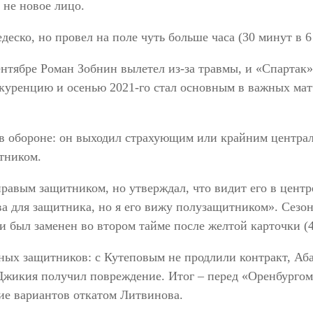
о не новое лицо.
еско, но провел на поле чуть больше часа (30 минут в 
сентябре Роман Зобнин вылетел из-за травмы, и «Спарта
уренцию и осенью 2021-го стал основным в важных матча
в обороне: он выходил страхующим или крайним централ
итником.
авым защитником, но утверждал, что видит его в центр
тва для защитника, но я его вижу полузащитником». Сезо
и был заменен во втором тайме после желтой карточки (4
ных защитников: с Кутеповым не продлили контракт, Аба
 Джикия получил повреждение. Итог – перед «Оренбургом
ие вариантов откатом Литвинова.