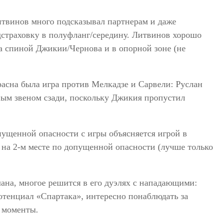
итвинов много подсказывал партнерам и даже
дстраховку в полуфланг/середину. Литвинов хорошо
за спиной Джикии/Чернова и в опорной зоне (не
асна была игра против Мелкадзе и Сарвели: Руслан
ным звеном сзади, поскольку Джикия пропустил
пущенной опасности с игры объясняется игрой в
: на 2-м месте по допущенной опасности (лучше только
лана, многое решится в его дуэлях с нападающими:
отенциал «Спартака», интересно понаблюдать за
е моменты.