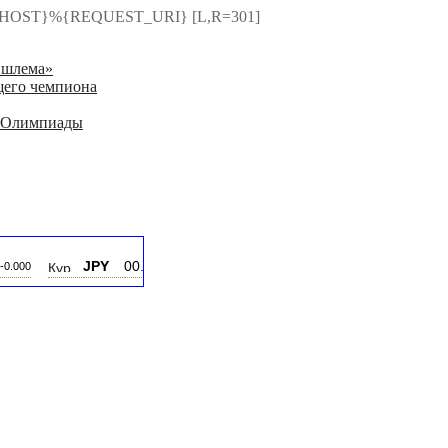
HTTP_HOST}%{REQUEST_URI} [L,R=301]
 шлема»
щего чемпиона
ле Олимпиады
JPY
00.000
PLN
00.000
TR
-0.000
-0.000