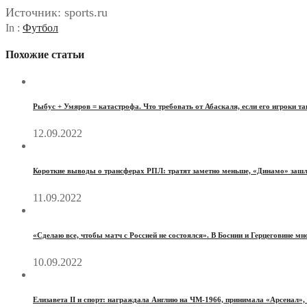
Источник: sports.ru
In :
Футбол
Похожие статьи
Рыбус + Умяров = катастрофа. Что требовать от Абаскаля, если его игроки та
12.09.2022
Короткие выводы о трансферах РПЛ: тратят заметно меньше, «Динамо» заш
11.09.2022
«Сделаю все, чтобы матч с Россией не состоялся». В Боснии и Герцеговине мн
10.09.2022
Елизавета II и спорт: награждала Англию на ЧМ-1966, принимала «Арсенал