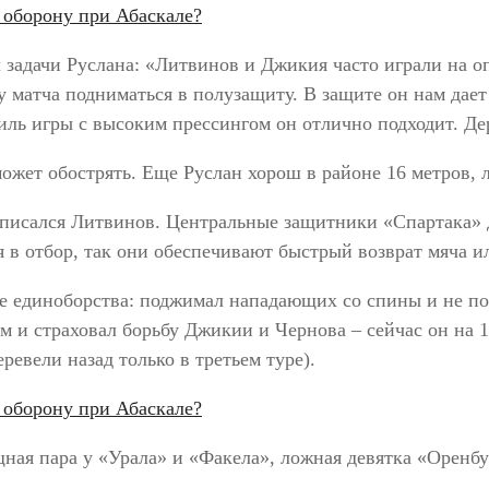
л задачи Руслана: «Литвинов и Джикия часто играли на 
ду матча подниматься в полузащиту. В защите он нам дает
иль игры с высоким прессингом он отлично подходит. Де
ожет обострять. Еще Руслан хорош в районе 16 метров, 
вписался Литвинов. Центральные защитники «Спартака» 
 в отбор, так они обеспечивают быстрый возврат мяча и
 единоборства: поджимал нападающих со спины и не позв
м и страховал борьбу Джикии и Чернова – сейчас он на 1
ревели назад только в третьем туре).
ая пара у «Урала» и «Факела», ложная девятка «Оренбур