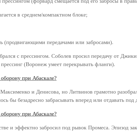
 прессингом (форвард смещается под его забросы в прав
агается в среднем/компактном блоке;
ть (продвигающими передачами или забросами).
брался с прессингом. Соболев просил передачу от Джики
 прессинг (Воронеж умеет перекрывать фланги).
 Максименко и Денисова, но Литвинов грамотно разобрал
сь бы безадресно забрасывать вперед или отдавать под 
тве и эффектно забросил под рывок Промеса. Эпизод за