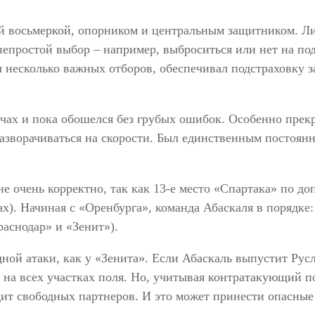
ой восьмеркой, опорником и центральным защитником. Л
непростой выбор – например, выброситься или нет на по
л несколько важных отборов, обеспечивал подстраховку 
ах и пока обошелся без грубых ошибок. Особенно прекр
разворачиваться на скорости. Был единственным постоян
е очень корректно, так как 13-е место «Спартака» по до
х). Начиная с «Оренбурга», команда Абаскаля в порядке
аснодар» и «Зенит»).
ной атаки, как у «Зенита». Если Абаскаль выпустит Рус
 на всех участках поля. Но, учитывая контратакующий п
одит свободных партнеров. И это может принести опасны