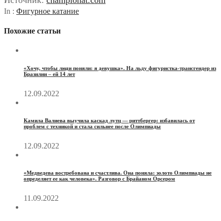
Источник:
championat.com
In :
Фигурное катание
Похожие статьи
«Хочу, чтобы люди поняли: я девушка». На льду фигуристка-трансгендер из
Бразилии – ей 14 лет
12.09.2022
Камила Валиева выучила каскад лутц — риттбергер: избавилась от
проблем с техникой и стала сильнее после Олимпиады
12.09.2022
«Медведева востребована и счастлива. Она поняла: золото Олимпиады не
определяет ее как человека». Разговор с Брайаном Орсером
11.09.2022