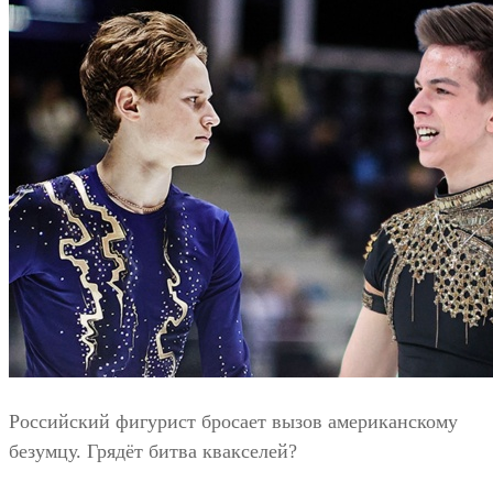
Российский фигурист бросает вызов американскому
безумцу. Грядёт битва квакселей?