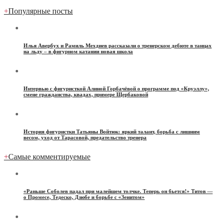
+
Популярные посты
Илья Авербух и Рамиль Мехдиев рассказали о тренерском дебюте в танцах
на льду – в фигурном катании новая школа
Интервью с фигуристкой Алиной Горбачёвой о программе под «Круэллу»,
смене гражданства, квадах, примере Щербаковой
История фигуристки Татьяны Войтюк: яркий талант, борьба с лишним
весом, уход от Тарасовой, предательство тренера
+
Самые комментируемые
«Раньше Соболев падал при малейшем толчке. Теперь он бьется!» Титов —
о Промесе, Тедеско, Дзюбе и борьбе с «Зенитом»