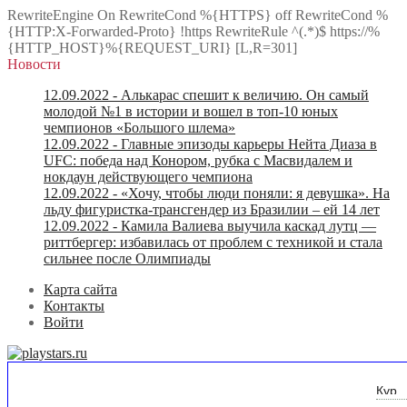
RewriteEngine On RewriteCond %{HTTPS} off RewriteCond %
{HTTP:X-Forwarded-Proto} !https RewriteRule ^(.*)$ https://%
{HTTP_HOST}%{REQUEST_URI} [L,R=301]
Новости
12.09.2022
- Алькарас спешит к величию. Он самый
молодой №1 в истории и вошел в топ-10 юных
чемпионов «Большого шлема»
12.09.2022
- Главные эпизоды карьеры Нейта Диаза в
UFC: победа над Конором, рубка с Масвидалем и
нокдаун действующего чемпиона
12.09.2022
- «Хочу, чтобы люди поняли: я девушка». На
льду фигуристка-трансгендер из Бразилии – ей 14 лет
12.09.2022
- Камила Валиева выучила каскад лутц —
риттбергер: избавилась от проблем с техникой и стала
сильнее после Олимпиады
Карта сайта
Контакты
Войти
USD
00.00