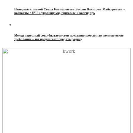
Интервью с главой Союза биатлонистов России Виктором Майгуровым –
контакты с IBU и украинцами, призовые и календарь
Международный союз биатлонистов предъявил россиянам политические
требования – им предлагают продать родину