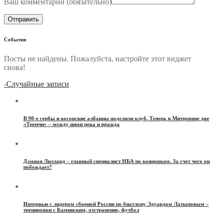
Ваш комментарий (
обязательно
)
События
Посты не найдены. Пожалуйста, настройте этот виджет
снова!
-
Случайные записи
В 90-е сербы и косовские албанцы поделили клуб. Теперь в Митровице две
«Трепчи» – между ними река и вражда
Дэмиан Лиллард – главный специалист НБА по концовкам. За счет чего он
побеждает?
Интервью с лидером сборной России по биатлону Эдуардом Латыповым –
тренировки с Каминским, отстранение, футбол