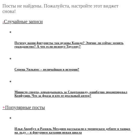
Посты не найдены. Пожалуйста, настройте этот виджет
снова!
-
Случайные записи
Почему наши фигуристы так нужны Канаде? Этично ли сейчас менять
гражданство? А что если позовут Трусову?
Серена Уильямс – величайшая в истории?
Министр спорта, оправдываясь за Спартакиаду, ошибочно процитировал
Конфуция. Что за фраза и кто ее реальный автор?
+
Популярные посты
Илья Авербух и Рамиль Мехдиев рассказали о тренерском дебюте в танцах
на льду – в фигурном катании новая школа