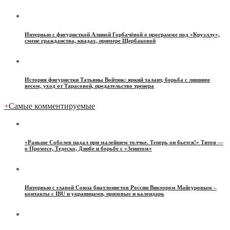
Интервью с фигуристкой Алиной Горбачёвой о программе под «Круэллу»,
смене гражданства, квадах, примере Щербаковой
История фигуристки Татьяны Войтюк: яркий талант, борьба с лишним
весом, уход от Тарасовой, предательство тренера
+
Самые комментируемые
«Раньше Соболев падал при малейшем толчке. Теперь он бьется!» Титов —
о Промесе, Тедеско, Дзюбе и борьбе с «Зенитом»
Интервью с главой Союза биатлонистов России Виктором Майгуровым –
контакты с IBU и украинцами, призовые и календарь