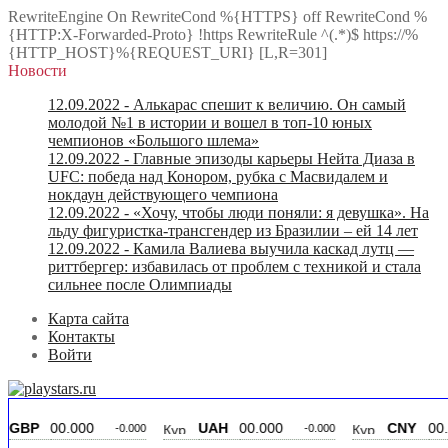
RewriteEngine On RewriteCond %{HTTPS} off RewriteCond %
{HTTP:X-Forwarded-Proto} !https RewriteRule ^(.*)$ https://%
{HTTP_HOST}%{REQUEST_URI} [L,R=301]
Новости
12.09.2022
- Алькарас спешит к величию. Он самый
молодой №1 в истории и вошел в топ-10 юных
чемпионов «Большого шлема»
12.09.2022
- Главные эпизоды карьеры Нейта Диаза в
UFC: победа над Конором, рубка с Масвидалем и
нокдаун действующего чемпиона
12.09.2022
- «Хочу, чтобы люди поняли: я девушка». На
льду фигуристка-трансгендер из Бразилии – ей 14 лет
12.09.2022
- Камила Валиева выучила каскад лутц —
риттбергер: избавилась от проблем с техникой и стала
сильнее после Олимпиады
Карта сайта
Контакты
Войти
00.000
UAH
00.000
CNY
00.000
-0.000
-0.000