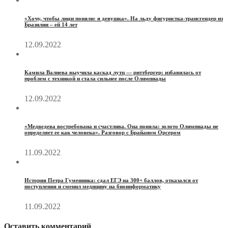
«Хочу, чтобы люди поняли: я девушка». На льду фигуристка-трансгендер из
Бразилии – ей 14 лет
12.09.2022
Камила Валиева выучила каскад лутц — риттбергер: избавилась от
проблем с техникой и стала сильнее после Олимпиады
12.09.2022
«Медведева востребована и счастлива. Она поняла: золото Олимпиады не
определяет ее как человека». Разговор с Брайаном Орсером
11.09.2022
История Петра Гуменника: сдал ЕГЭ на 300+ баллов, отказался от
поступления и сменил медицину на биоинформатику
11.09.2022
Оставить комментарий