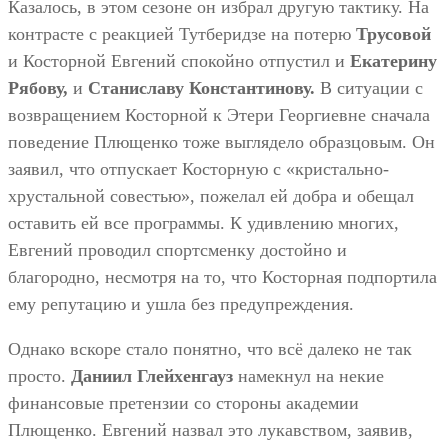
Казалось, в этом сезоне он избрал другую тактику. На
контрасте с реакцией Тутберидзе на потерю
Трусовой
и Косторной Евгений спокойно отпустил и
Екатерину
Рябову,
и
Станиславу Константинову.
В ситуации с
возвращением Косторной к Этери Георгиевне сначала
поведение Плющенко тоже выглядело образцовым. Он
заявил, что отпускает Косторную с «кристально-
хрустальной совестью», пожелал ей добра и обещал
оставить ей все программы. К удивлению многих,
Евгений проводил спортсменку достойно и
благородно, несмотря на то, что Косторная подпортила
ему репутацию и ушла без предупреждения.
Однако вскоре стало понятно, что всё далеко не так
просто.
Даниил Глейхенгауз
намекнул на некие
финансовые претензии со стороны академии
Плющенко. Евгений назвал это лукавством, заявив,