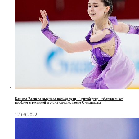
Камила Валиева выучила каскад лутц — риттбергер: избавилась от
проблем с техникой и стала сильнее после Олимпиады
12.09.2022