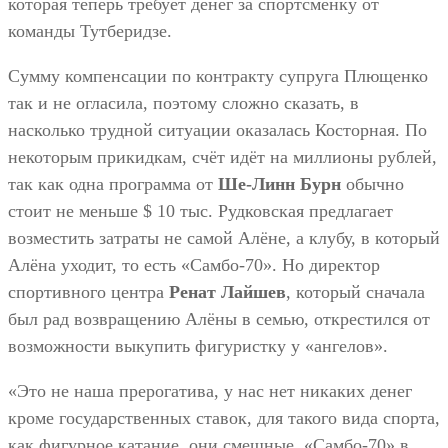
которая теперь требует денег за спортсменку от
команды Тутберидзе.
Сумму компенсации по контракту супруга Плющенко
так и не огласила, поэтому сложно сказать, в
насколько трудной ситуации оказалась Косторная. По
некоторым прикидкам, счёт идёт на миллионы рублей,
так как одна программа от
Ше-Линн Бурн
обычно
стоит не меньше $ 10 тыс. Рудковская предлагает
возместить затраты не самой Алёне, а клубу, в который
Алёна уходит, то есть «Самбо-70». Но директор
спортивного центра
Ренат Лайшев
, который сначала
был рад возвращению Алёны в семью, открестился от
возможности выкупить фигуристку у «ангелов».
«Это не наша прерогатива, у нас нет никаких денег
кроме государственных ставок, для такого вида спорта,
как фигурное катание, они смешные. «Самбо-70» в