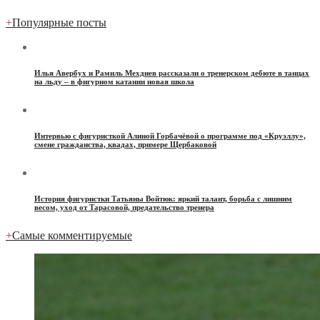
+
Популярные посты
Илья Авербух и Рамиль Мехдиев рассказали о тренерском дебюте в танцах
на льду – в фигурном катании новая школа
Интервью с фигуристкой Алиной Горбачёвой о программе под «Круэллу»,
смене гражданства, квадах, примере Щербаковой
История фигуристки Татьяны Войтюк: яркий талант, борьба с лишним
весом, уход от Тарасовой, предательство тренера
+
Самые комментируемые