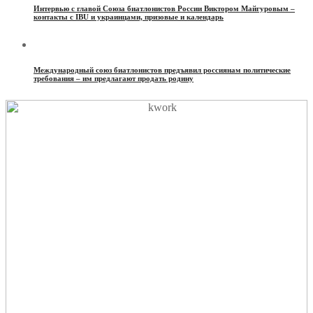
Интервью с главой Союза биатлонистов России Виктором Майгуровым –
контакты с IBU и украинцами, призовые и календарь
Международный союз биатлонистов предъявил россиянам политические
требования – им предлагают продать родину