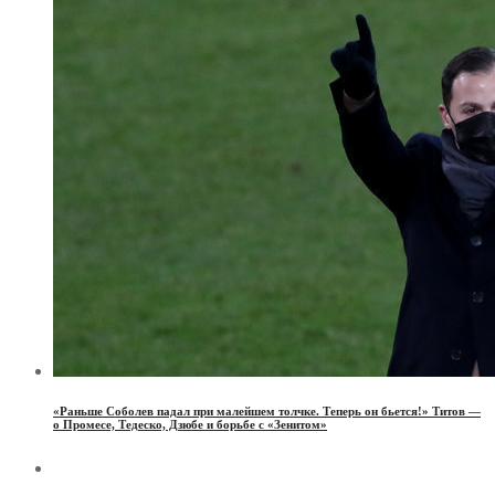
«Раньше Соболев падал при малейшем толчке. Теперь он бьется!» Титов —
о Промесе, Тедеско, Дзюбе и борьбе с «Зенитом»