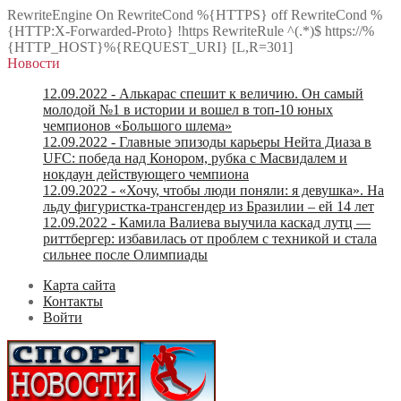
RewriteEngine On RewriteCond %{HTTPS} off RewriteCond %
{HTTP:X-Forwarded-Proto} !https RewriteRule ^(.*)$ https://%
{HTTP_HOST}%{REQUEST_URI} [L,R=301]
Новости
12.09.2022
- Алькарас спешит к величию. Он самый
молодой №1 в истории и вошел в топ-10 юных
чемпионов «Большого шлема»
12.09.2022
- Главные эпизоды карьеры Нейта Диаза в
UFC: победа над Конором, рубка с Масвидалем и
нокдаун действующего чемпиона
12.09.2022
- «Хочу, чтобы люди поняли: я девушка». На
льду фигуристка-трансгендер из Бразилии – ей 14 лет
12.09.2022
- Камила Валиева выучила каскад лутц —
риттбергер: избавилась от проблем с техникой и стала
сильнее после Олимпиады
Карта сайта
Контакты
Войти