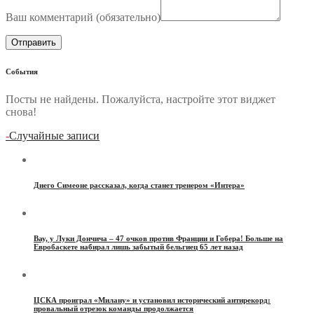
Ваш комментарий (
обязательно
)
События
Посты не найдены. Пожалуйста, настройте этот виджет
снова!
-
Случайные записи
Диего Симеоне рассказал, когда станет тренером «Интера»
Вау, у Луки Дончича – 47 очков против Франции и Гобера! Больше на
Евробаскете набирал лишь забытый бельгиец 65 лет назад
ЦСКА проиграл «Милану» и установил исторический антирекорд:
провальный отрезок команды продолжается