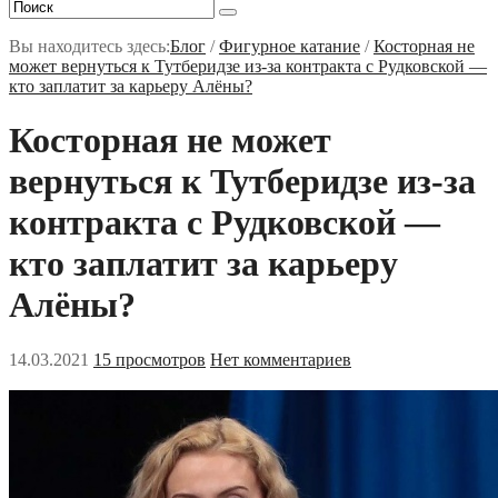
Вы находитесь здесь:
Блог
/
Фигурное катание
/
Косторная не
может вернуться к Тутберидзе из-за контракта с Рудковской —
кто заплатит за карьеру Алёны?
Косторная не может
вернуться к Тутберидзе из-за
контракта с Рудковской —
кто заплатит за карьеру
Алёны?
14.03.2021
15 просмотров
Нет комментариев