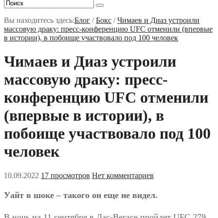
Вы находитесь здесь:
Блог
/
Бокс
/
Чимаев и Диаз устроили
массовую драку: пресс-конференцию UFC отменили (впервые
в истории), в побоище участвовало под 100 человек
Чимаев и Диаз устроили
массовую драку: пресс-
конференцию UFC отменили
(впервые в истории), в
побоище участвовало под 100
человек
10.09.2022
17 просмотров
Нет комментариев
Уайт в шоке – такого он еще не видел.
В ночь на 11 сентября в Лас-Вегасе пройдет UFC 279,