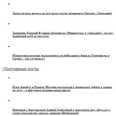
Литва подала протест на результат матча чемпионата Европы с Германией
Защитник Дмитрий Куликов обменян из «Миннесоты» в «Анахайм», это его
четвёртый клуб за два года
Неизвестная история драматичного волейбольного финала Олимпиады в
Сиднее – что случилось?
+
Популярные посты
Илья Авербух и Рамиль Мехдиев рассказали о тренерском дебюте в танцах
на льду – в фигурном катании новая школа
Интервью с фигуристкой Алиной Горбачёвой о программе под «Круэллу»,
смене гражданства, квадах, примере Щербаковой