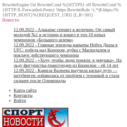
RewriteEngine On RewriteCond %{HTTPS} off RewriteCond %
{HTTP:X-Forwarded-Proto} !https RewriteRule ^(.*)$ https://%
{HTTP_HOST}%{REQUEST_URI} [L,R=301]
Новости
12.09.2022
- Алькарас спешит к величию. Он самый
молодой №1 в истории и вошел в топ-10 юных
чемпионов «Большого шлема»
12.09.2022
- Главные эпизоды карьеры Нейта Диаза в
UFC: победа над Конором, рубка с Масвидалем и
нокдаун действующего чемпиона
12.09.2022
- «Хочу, чтобы люди поняли: я девушка». На
льду фигуристка-трансгендер из Бразилии – ей 14 лет
12.09.2022
- Камила Валиева выучила каскад лутц —
риттбергер: избавилась от проблем с техникой и стала
сильнее после Олимпиады
Карта сайта
Контакты
Войти