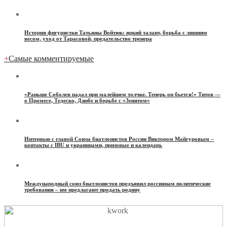
История фигуристки Татьяны Войтюк: яркий талант, борьба с лишним
весом, уход от Тарасовой, предательство тренера
+
Самые комментируемые
«Раньше Соболев падал при малейшем толчке. Теперь он бьется!» Титов —
о Промесе, Тедеско, Дзюбе и борьбе с «Зенитом»
Интервью с главой Союза биатлонистов России Виктором Майгуровым –
контакты с IBU и украинцами, призовые и календарь
Международный союз биатлонистов предъявил россиянам политические
требования – им предлагают продать родину