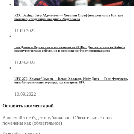
RCC Boxing: Заур Абдуллаев — Хованни Страффон, результат боя, кто
выиграл, следующий поединок Абдуллаева
11.09.2022
Бой Диаза и Фергюсона – ностальгия из 2010-х. Два антагониста Хабиба
подерутся только сейчас, но в поединке не будет проигравшего
11.09.2022
UFC 279, Хамзат Чимаев — Кевин Холланд, Нейт Диаз — Тони Фергюсон,
онлайн-трансляция турнира, где смотреть UFC
10.09.2022
Оставить комментарий
Ваш емайл не будет опубликован. Обязательные поля
помечены как (
обязательное
)
Имя (
обязательно
)