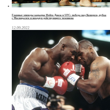
Главные эпизоды карьеры Нейта Диаза в UFC: победа над Конором, рубка
с Масвидалем и нокдаун действующего чемпиона
12.09.2022