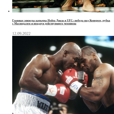
Главные эпизоды карьеры Нейта Диаза в UFC: победа над Конором, рубка
с Масвидалем и нокдаун действующего чемпиона
12.09.2022