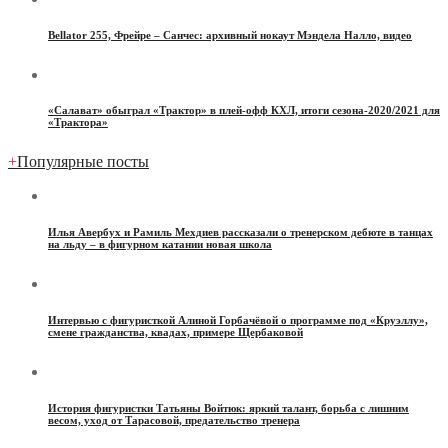
Bellator 255, Фрейре – Санчес: архивный нокаут Мэндела Налло, видео
«Салават» обыграл «Трактор» в плей-офф КХЛ, итоги сезона-2020/2021 для
«Трактора»
+
Популярные посты
Илья Авербух и Рамиль Мехдиев рассказали о тренерском дебюте в танцах
на льду – в фигурном катании новая школа
Интервью с фигуристкой Алиной Горбачёвой о программе под «Круэллу»,
смене гражданства, квадах, примере Щербаковой
История фигуристки Татьяны Войтюк: яркий талант, борьба с лишним
весом, уход от Тарасовой, предательство тренера