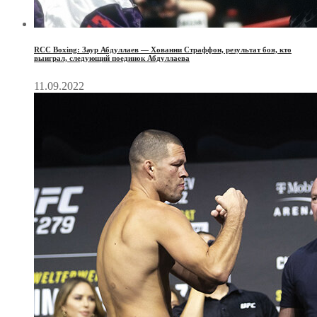
RCC Boxing: Заур Абдуллаев — Хованни Страффон, результат боя, кто
выиграл, следующий поединок Абдуллаева
11.09.2022