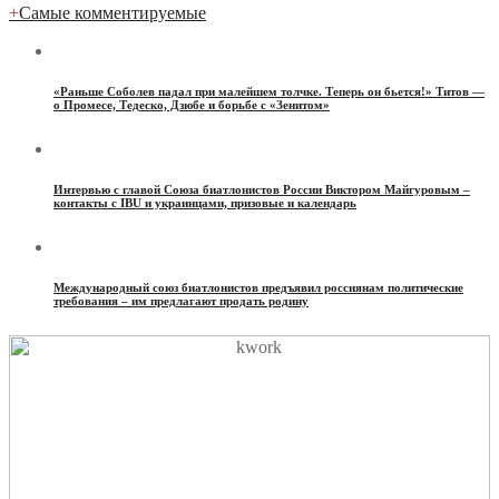
+
Самые комментируемые
«Раньше Соболев падал при малейшем толчке. Теперь он бьется!» Титов —
о Промесе, Тедеско, Дзюбе и борьбе с «Зенитом»
Интервью с главой Союза биатлонистов России Виктором Майгуровым –
контакты с IBU и украинцами, призовые и календарь
Международный союз биатлонистов предъявил россиянам политические
требования – им предлагают продать родину