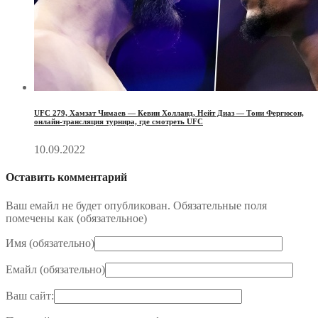
UFC 279, Хамзат Чимаев — Кевин Холланд, Нейт Диаз — Тони Фергюсон,
онлайн-трансляция турнира, где смотреть UFC
10.09.2022
Оставить комментарий
Ваш емайл не будет опубликован. Обязательные поля
помечены как (
обязательное
)
Имя (
обязательно
)
Емайл (
обязательно
)
Ваш сайт: