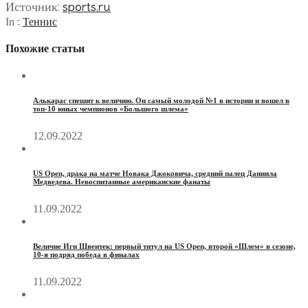
Источник:
sports.ru
In :
Теннис
Похожие статьи
Алькарас спешит к величию. Он самый молодой №1 в истории и вошел в
топ-10 юных чемпионов «Большого шлема»
12.09.2022
US Open, драка на матче Новака Джоковича, средний палец Даниила
Медведева. Невоспитанные американские фанаты
11.09.2022
Величие Иги Швентек: первый титул на US Open, второй «Шлем» в сезоне,
10-я подряд победа в финалах
11.09.2022