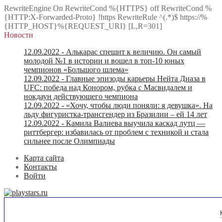
RewriteEngine On RewriteCond %{HTTPS} off RewriteCond %
{HTTP:X-Forwarded-Proto} !https RewriteRule ^(.*)$ https://%
{HTTP_HOST}%{REQUEST_URI} [L,R=301]
Новости
12.09.2022
- Алькарас спешит к величию. Он самый
молодой №1 в истории и вошел в топ-10 юных
чемпионов «Большого шлема»
12.09.2022
- Главные эпизоды карьеры Нейта Диаза в
UFC: победа над Конором, рубка с Масвидалем и
нокдаун действующего чемпиона
12.09.2022
- «Хочу, чтобы люди поняли: я девушка». На
льду фигуристка-трансгендер из Бразилии – ей 14 лет
12.09.2022
- Камила Валиева выучила каскад лутц —
риттбергер: избавилась от проблем с техникой и стала
сильнее после Олимпиады
Карта сайта
Контакты
Войти
US