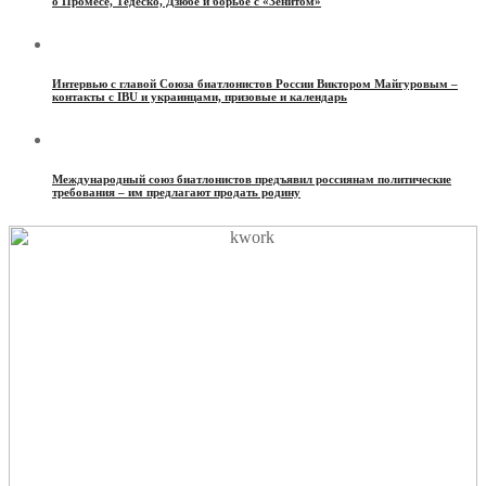
о Промесе, Тедеско, Дзюбе и борьбе с «Зенитом»
Интервью с главой Союза биатлонистов России Виктором Майгуровым –
контакты с IBU и украинцами, призовые и календарь
Международный союз биатлонистов предъявил россиянам политические
требования – им предлагают продать родину