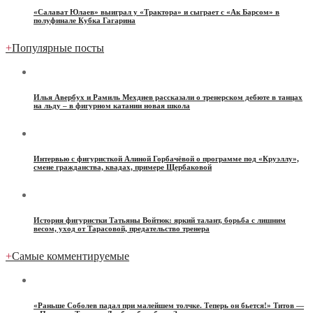
«Салават Юлаев» выиграл у «Трактора» и сыграет с «Ак Барсом» в
полуфинале Кубка Гагарина
+
Популярные посты
Илья Авербух и Рамиль Мехдиев рассказали о тренерском дебюте в танцах
на льду – в фигурном катании новая школа
Интервью с фигуристкой Алиной Горбачёвой о программе под «Круэллу»,
смене гражданства, квадах, примере Щербаковой
История фигуристки Татьяны Войтюк: яркий талант, борьба с лишним
весом, уход от Тарасовой, предательство тренера
+
Самые комментируемые
«Раньше Соболев падал при малейшем толчке. Теперь он бьется!» Титов —