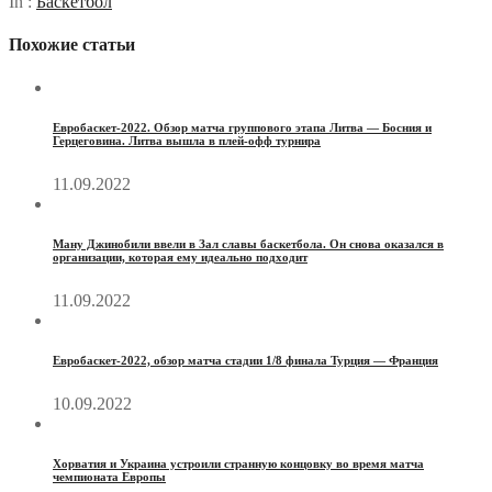
In :
Баскетбол
Похожие статьи
Евробаскет-2022. Обзор матча группового этапа Литва — Босния и
Герцеговина. Литва вышла в плей-офф турнира
11.09.2022
Ману Джинобили ввели в Зал славы баскетбола. Он снова оказался в
организации, которая ему идеально подходит
11.09.2022
Евробаскет-2022, обзор матча стадии 1/8 финала Турция — Франция
10.09.2022
Хорватия и Украина устроили странную концовку во время матча
чемпионата Европы