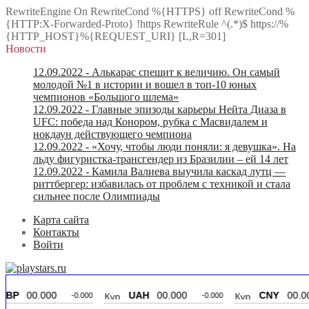
RewriteEngine On RewriteCond %{HTTPS} off RewriteCond %
{HTTP:X-Forwarded-Proto} !https RewriteRule ^(.*)$ https://%
{HTTP_HOST}%{REQUEST_URI} [L,R=301]
Новости
12.09.2022
- Алькарас спешит к величию. Он самый
молодой №1 в истории и вошел в топ-10 юных
чемпионов «Большого шлема»
12.09.2022
- Главные эпизоды карьеры Нейта Диаза в
UFC: победа над Конором, рубка с Масвидалем и
нокдаун действующего чемпиона
12.09.2022
- «Хочу, чтобы люди поняли: я девушка». На
льду фигуристка-трансгендер из Бразилии – ей 14 лет
12.09.2022
- Камила Валиева выучила каскад лутц —
риттбергер: избавилась от проблем с техникой и стала
сильнее после Олимпиады
Карта сайта
Контакты
Войти
.000
UAH
00.000
CNY
00.000
-0.000
-0.000
-0.0