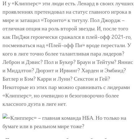
И у «Клипперс» эти люди есть. Ленард в своих лучших
проявлениях претендовал на статус главного игрока в
мире и затащил «Торонто» к титулу. Пол Джордж –
отличная опция на роль второй звезды. И, после того
как ПиДжи героически сражался в плей-офф 2021-го,
посмеиваться над «Плей-офф Пи» вроде перестали. У
кого в лиге точно более талантливая пара лидеров?
Леброн и Дэвис? Пол и Букер? Браун и Тейтум? Яннис
и Миддлтон? Дюрэнт и Ирвинг? Харден и Эмбиид?
Батлер и Бэм? Карри и Луни? Секстон и Гей?
Некоторые из этих пар можно сравнивать с лидерами
«Клипперс», но очевидно и безоговорочно более
классного дуэта в лиге нет.