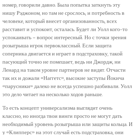
номер, говорили давно. Была попытка заткнуть эту
нишу Рэджоном, но там не срослось, и потребность в
человеке, который внесет организованность, всех
расставит и успокоит, осталась. Будет ли Уолл кого-то
успокаивать – вопрос интересный. Но с точки зрения
розыгрыша игрок первоклассный. Если защита
соперника двигается и играет в подстраховку, такой
пасующий точно не помешает, ведь ни Джордж, ни
Ленард на таком уровне партнеров не видят. Отчасти
так их и дожали «Наггетс», высокие заступы Йокича
«парусники» далеко не всегда успешно разбивали. Уолл
это дело читает на несколько ходов раньше.
То есть концепт универсализма выглядит очень
классно, но иногда твои винги просто не могут дать
необходимый уровень розыгрыша или защиты кольца. И
у «Клипперс» на этот случай есть подстраховка, они