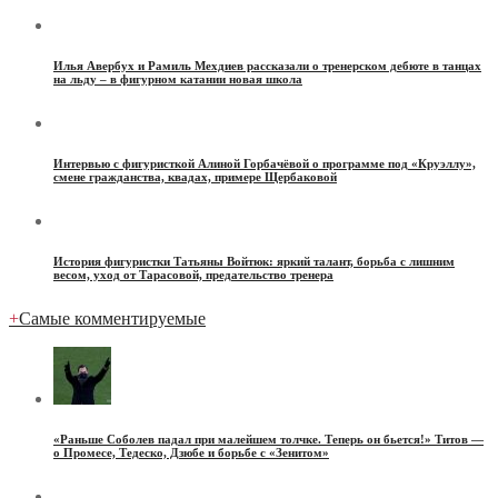
Илья Авербух и Рамиль Мехдиев рассказали о тренерском дебюте в танцах
на льду – в фигурном катании новая школа
Интервью с фигуристкой Алиной Горбачёвой о программе под «Круэллу»,
смене гражданства, квадах, примере Щербаковой
История фигуристки Татьяны Войтюк: яркий талант, борьба с лишним
весом, уход от Тарасовой, предательство тренера
+
Самые комментируемые
«Раньше Соболев падал при малейшем толчке. Теперь он бьется!» Титов —
о Промесе, Тедеско, Дзюбе и борьбе с «Зенитом»