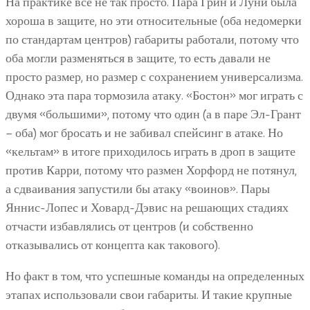
На практике все не так просто. Пара Грин и Луни была
хороша в защите, но эти относительные (оба недомерки
по стандартам центров) габариты работали, потому что
оба могли разменяться в защите, то есть давали не
просто размер, но размер с сохранением универсализма.
Однако эта пара тормозила атаку. «Бостон» мог играть с
двумя «большими», потому что один (а в паре Эл-Грант
– оба) мог бросать и не забивал спейсинг в атаке. Но
«кельтам» в итоге приходилось играть в дроп в защите
против Карри, потому что размен Хорфорд не потянул,
а сдваивания запустили бы атаку «воинов». Пары
Яннис-Лопес и Ховард-Дэвис на решающих стадиях
отчасти избавлялись от центров (и собственно
отказывались от концепта как такового).
Но факт в том, что успешные команды на определенных
этапах использовали свои габариты. И такие крупные