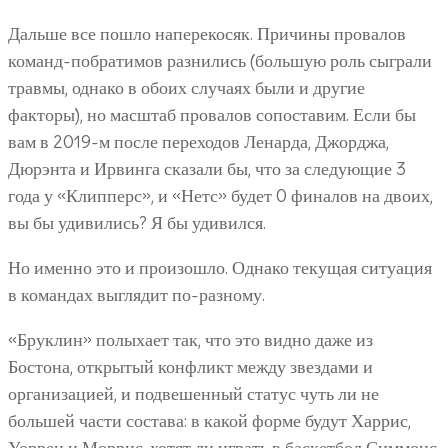
Дальше все пошло наперекосяк. Причины провалов
команд-побратимов разнились (большую роль сыграли
травмы, однако в обоих случаях были и другие
факторы), но масштаб провалов сопоставим. Если бы
вам в 2019-м после переходов Ленарда, Джорджа,
Дюрэнта и Ирвинга сказали бы, что за следующие 3
года у «Клипперс», и «Нетс» будет 0 финалов на двоих,
вы бы удивились? Я бы удивился.
Но именно это и произошло. Однако текущая ситуация
в командах выглядит по-разному.
«Бруклин» полыхает так, что это видно даже из
Бостона, открытый конфликт между звездами и
организацией, и подвешенный статус чуть ли не
большей части состава: в какой форме будут Харрис,
Уоррен и Моррис, хотят ли играть в баскетбол Симмонс