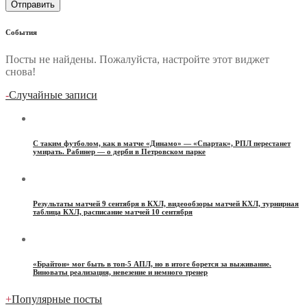
События
Посты не найдены. Пожалуйста, настройте этот виджет
снова!
-
Случайные записи
С таким футболом, как в матче «Динамо» — «Спартак», РПЛ перестанет
умирать. Рабинер — о дерби в Петровском парке
Результаты матчей 9 сентября в КХЛ, видеообзоры матчей КХЛ, турнирная
таблица КХЛ, расписание матчей 10 сентября
«Брайтон» мог быть в топ-5 АПЛ, но в итоге борется за выживание.
Виноваты реализация, невезение и немного тренер
+
Популярные посты