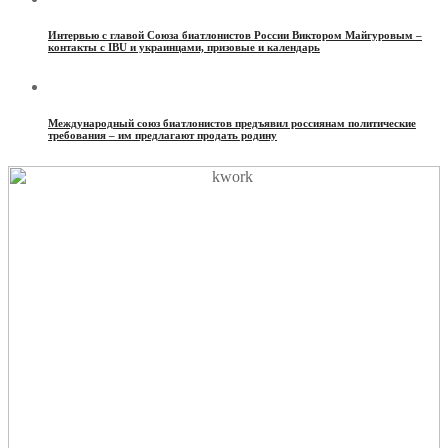
Интервью с главой Союза биатлонистов России Виктором Майгуровым –
контакты с IBU и украинцами, призовые и календарь
Международный союз биатлонистов предъявил россиянам политические
требования – им предлагают продать родину