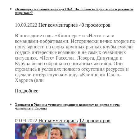
«Клипперс» – главная команда НБА. Но только на бумаге или в реальном
мире тоже?
10.09.2022
Нет комментариев
40 просмотров
В последние годы «Клипперс» и «Нетс» стали
командами-побратимами. Исторически вечно вторые по
популярности на своих крупных рынках клубы сумели
создать интересные команды в не самых очевидных
ситуациях. «Нетс» Расселла, Леверта, Динуидди и
Куруца были собраны из списанных активов. Они
строились в условиях полного отсутствия ресурсов и
сделали интересную команду. «Клипперс» Галло-
Харриса (или
Подробнее
Хорватия и Украина устроили странную концовку во время матча
чемпионата Европы
09.09.2022
Нет комментариев
12 просмотров