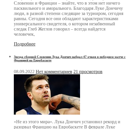
Словении и Франции – знайте, что в этом нет ничего
пасквильного и аморального. Благодаря Луке Дончичу
люди, в разной степени следящие за турниром, сегодня
равны. Сегодня все они обладают характеристиками
универсального свидетеля, о котором незабвенный
следак Глеб Жеглов говорил – всегда найдется
человечек,
Подробнее
Звезда сборной Словении Лука Дончич набрал 47 очков в победном матче с
Францией на Евробаскете
08.09.2022
Нет комментариев
21 просмотров
«Не из этого мира». Лука Дончич установил рекорд и
разорвал Францию на Евробаскете В феврале Луке