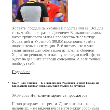
Хорваты поддались Украине и подставили её. Всё для
того, чтобы не играть с Дончичем В заключительном
матче группового этапа Евробаскета-2022 между
Хорватией и Украиной (90:85) произошла крайне
подозрительная ситуация. Всё потому, что в уже
гарантировавшей себе выход из группы сборной
Хорватии решили, что накануне стадии плей-офф они
будут на два шага впереди соперника. А если точнее,
подберут себе
Подробнее
Вау, у Луки Дончича – 47 очков против Франции и Гобера! Больше на
Евробаскете набирал лишь забытый бельгиец 65 лет назад
09.09.2022
Нет комментариев
28 просмотров
Назло рекордам... и грекам. Даже если вы – как я,
например, – не видели вчера матч между сборными