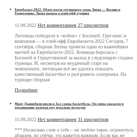
Евробаскет-2022. Обзор матча группового этапа Литва — Босния и
Герцеговина. Литва вышла в плей-офф турнира
11.09.2022
Нет комментариев
27 просмотров
Литовцы победили в «войне» с Боснией. Григонис и
компания — в плей-офф Евробаскета-2022 Сегодня, 7
сентября, сборная Литвы провела один из важнейших
матчей на Евробаскете-2022. Команда боролась с
Боснией и Герцеговиной за выход в следующую стадию
турнира. И, несмотря на неудачный старт на
чемпионате, литовцам всё же удалось показать
качественный баскетбол и разгромить соперника. На
турнире сборная
Подробнее
Ману Джинобили ввели в Зал славы баскетбола. Он снова оказался в
организации, которая ему идеально подходит
11.09.2022
Нет комментариев
31 просмотров
*** Несколько слов о себе – не люблю такое, ограничусь
абзацем, но сейчас это кажется важным. Если вас не