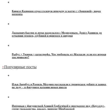
Кирилл Капризов отдал голевую передачу в матче с «Аризоной», видео
момента
Джокович быстро и легко разделался с Медведевым. Довел Даниила до
отчаяния темпом, глубиной и приемом в шнурки
Рыбус + Умяров = катастрофа. Что требовать от Абаскаля, если его игроки
так привозят?
+
Популярные посты
Илья Авербух и Рамиль Мехдиев рассказали о тренерском дебюте в танцах
на льду – в фигурном катании новая школа
Интервью с фигуристкой Алиной Горбачёвой о программе под «Круэллу»,
смене гражданства, квадах, примере Щербаковой