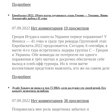
Подробнее
Евробаскет-2022. Обзор матча группового этапа Греция — Украина. Яннис
Адетокунбо набрал 41 очко
07.09.2022
Нет комментариев
19 просмотров
Греция Итудиса нанесла Украине первое поражение! У
Янниса — 41 очко и сразу три рекорда Групповой этап
Евробаскета-2022 продолжается. Сегодня, 6 сентября, в
матче 4-го тура встретились лидеры группы C – Греция
и Украина. Обе команды не потерпели ни одного
поражения в трёх матчах и досрочно обеспечили себе
выход в плей-офф турнира. Но в этом матче
коллективам предстояло выяснить, кто же на самом деле
Подробнее
Дуайт Ховард не попал в топ-75 НБА, хотя заслужил это своей игрой. Его
карьеру испортила нелюбовь
07.09.2022
Нет комментариев
38 просмотров
Понравилась мне роль защитника забытых и