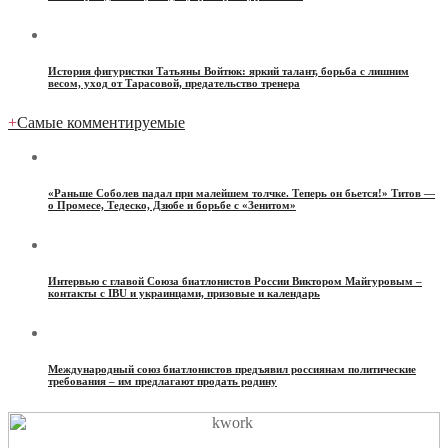
История фигуристки Татьяны Войтюк: яркий талант, борьба с лишним
весом, уход от Тарасовой, предательство тренера
+
Самые комментируемые
«Раньше Соболев падал при малейшем толчке. Теперь он бьется!» Титов —
о Промесе, Тедеско, Дзюбе и борьбе с «Зенитом»
Интервью с главой Союза биатлонистов России Виктором Майгуровым –
контакты с IBU и украинцами, призовые и календарь
Международный союз биатлонистов предъявил россиянам политические
требования – им предлагают продать родину