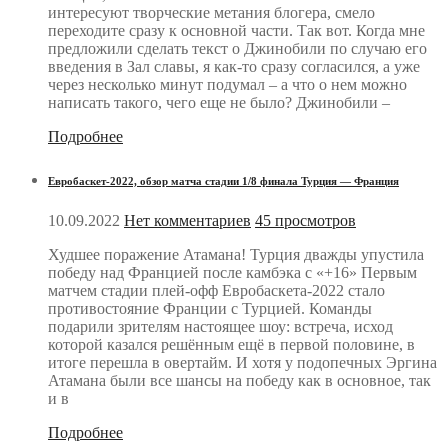
интересуют творческие метания блогера, смело
переходите сразу к основной части. Так вот. Когда мне
предложили сделать текст о Джинобили по случаю его
введения в Зал славы, я как-то сразу согласился, а уже
через несколько минут подумал – а что о нем можно
написать такого, чего еще не было? Джинобили –
Подробнее
Евробаскет-2022, обзор матча стадии 1/8 финала Турция — Франция
10.09.2022
Нет комментариев
45 просмотров
Худшее поражение Атамана! Турция дважды упустила
победу над Францией после камбэка с «+16» Первым
матчем стадии плей-офф Евробаскета-2022 стало
противостояние Франции с Турцией. Команды
подарили зрителям настоящее шоу: встреча, исход
которой казался решённым ещё в первой половине, в
итоге перешла в овертайм. И хотя у подопечных Эргина
Атамана были все шансы на победу как в основное, так
и в
Подробнее