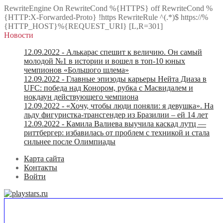
RewriteEngine On RewriteCond %{HTTPS} off RewriteCond %
{HTTP:X-Forwarded-Proto} !https RewriteRule ^(.*)$ https://%
{HTTP_HOST}%{REQUEST_URI} [L,R=301]
Новости
12.09.2022
- Алькарас спешит к величию. Он самый
молодой №1 в истории и вошел в топ-10 юных
чемпионов «Большого шлема»
12.09.2022
- Главные эпизоды карьеры Нейта Диаза в
UFC: победа над Конором, рубка с Масвидалем и
нокдаун действующего чемпиона
12.09.2022
- «Хочу, чтобы люди поняли: я девушка». На
льду фигуристка-трансгендер из Бразилии – ей 14 лет
12.09.2022
- Камила Валиева выучила каскад лутц —
риттбергер: избавилась от проблем с техникой и стала
сильнее после Олимпиады
Карта сайта
Контакты
Войти