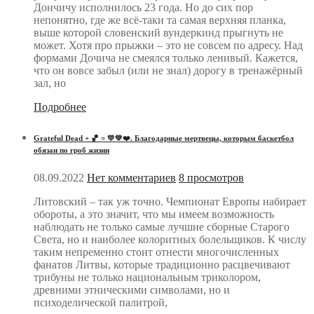
Дончичу исполнилось 23 года. Но до сих пор
непонятно, где же всё-таки та самая верхняя планка,
выше которой словенский вундеркинд прыгнуть не
может. Хотя про прыжки – это не совсем по адресу. Над
формами Дочича не смеялся только ленивый. Кажется,
что он вовсе забыл (или не знал) дорогу в тренажёрный
зал, но
Подробнее
Grateful Dead + 🏀 = 💛💚❤️. Благодарные мертвецы, которым баскетбол
обязан по гроб жизни
08.09.2022
Нет комментариев
8 просмотров
Литовский – так уж точно. Чемпионат Европы набирает
обороты, а это значит, что мы имеем возможность
наблюдать не только самые лучшие сборные Старого
Света, но и наиболее колоритных болельщиков. К числу
таким непременно стоит отнести многочисленных
фанатов Литвы, которые традиционно расцвечивают
трибуны не только национальным триколором,
древними этническими символами, но и
психоделической палитрой,