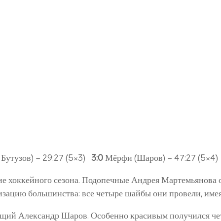
 Бутузов) – 29:27 (5×3)
3:0
Мёрфи (Шаров) – 47:27 (5×4
е хоккейного сезона. Подопечные Андрея Мартемьянова 
ацию большинства: все четыре шайбы они провели, имея
ий Александр Шаров. Особенно красивым получился четв