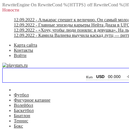
RewriteEngine On RewriteCond %{HTTPS} off RewriteCond %{H
Новости
12.09.2022
- Алькарас спешит к величию. Он самый моло
12.09.2022
- Главные эпизоды карьеры Нейта Диаза в UFC
12.09.2022
- «Хочу, чтобы люди поняли: я девушка». На ль
12.09.2022
- Камила Валиева выучила каскад лутц — ритт
Карта сайта
Контакты
Войти
USD
00.000
-0.000
Футбол
Фигурное катание
Волейбол
Баскетбол
Биатлон
Теннис
Бокс