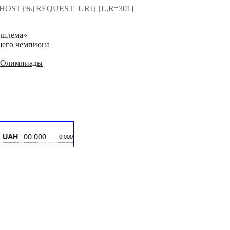
HTTP_HOST}%{REQUEST_URI} [L,R=301]
 шлема»
щего чемпиона
ле Олимпиады
0.000
CNY
00.000
CZK
00.000
-0.000
-0.000
-0.