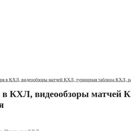
бря в КХЛ, видеообзоры матчей КХЛ, турнирная таблица КХЛ, р
я в КХЛ, видеообзоры матчей 
я