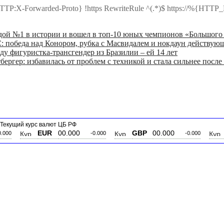
TTP:X-Forwarded-Proto} !https RewriteRule ^(.*)$ https://%{
дой №1 в истории и вошел в топ-10 юных чемпионов «Большого
: победа над Конором, рубка с Масвидалем и нокдаун действую
ду фигуристка-трансгендер из Бразилии – ей 14 лет
бергер: избавилась от проблем с техникой и стала сильнее пос
Текущий курс валют ЦБ РФ
EUR
00.000
GBP
00.000
UAH
0
-0.000
-0.000