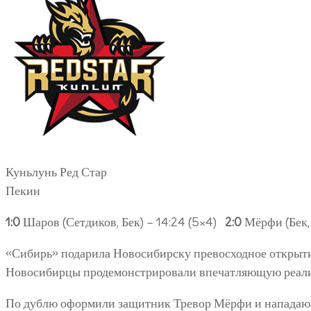
Куньлунь Ред Стар
Пекин
1:0
Шаров (Сетдиков, Бек) – 14:24 (5×4)
2:0
Мёрфи (Бек,
«Сибирь» подарила Новосибирску превосходное открыти
Новосибирцы продемонстрировали впечатляющую реализ
По дублю оформили защитник Тревор Мёрфи и нападающ