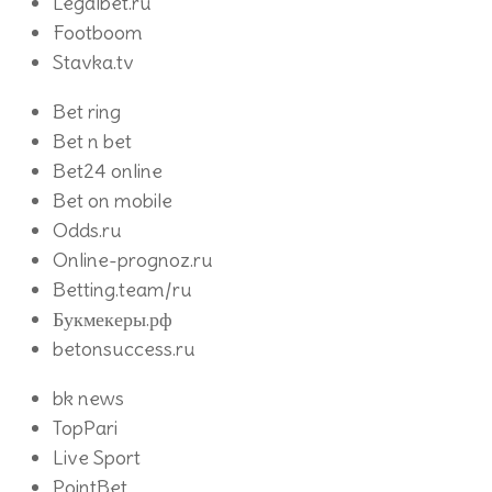
Legalbet.ru
Footboom
Stavka.tv
Bet ring
Bet n bet
Bet24 online
Bet on mobile
Odds.ru
Online-prognoz.ru
Betting.team/ru
Букмекеры.рф
betonsuccess.ru
bk news
TopPari
Live Sport
PointBet