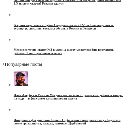
2,5 тысячи ударов! Реванш удался
Всё, что надо знать о Кубке Содружества — 2022 по биатлону: что за
турнир, расписание, составы сборных России и Беларуси
Медведев точно станет №2 в мире, а к лету может вообще возглавить
рейтинг. У него для этого есть все
+
Популярные посты
Илья Авербух и Рамиль Мехдиев рассказали о тренерском дебюте в танцах
на льду – в фигурном катании новая школа
Интервью с фигуристкой Алиной Горбачёвой о программе под «Круэллу»,
смене гражданства, квадах, примере Щербаковой