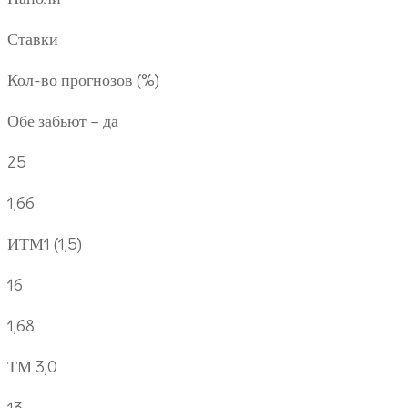
Ставки
Кол-во прогнозов (%)
Обе забьют – да
25
1,66
ИТМ1 (1,5)
16
1,68
ТМ 3,0
13