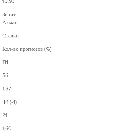
16:30
Зенит
Ахмат
Ставки
Кол-во прогнозов (%)
П1
36
1,37
Ф1 (-1)
21
1,60