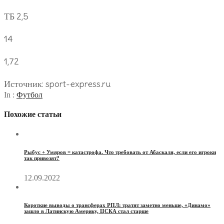
ТБ 2,5
14
1,72
Источник: sport-express.ru
In :
Футбол
Похожие статьи
Рыбус + Умяров = катастрофа. Что требовать от Абаскаля, если его игроки
так привозят?
12.09.2022
Короткие выводы о трансферах РПЛ: тратят заметно меньше, «Динамо»
зашло в Латинскую Америку, ЦСКА стал старше