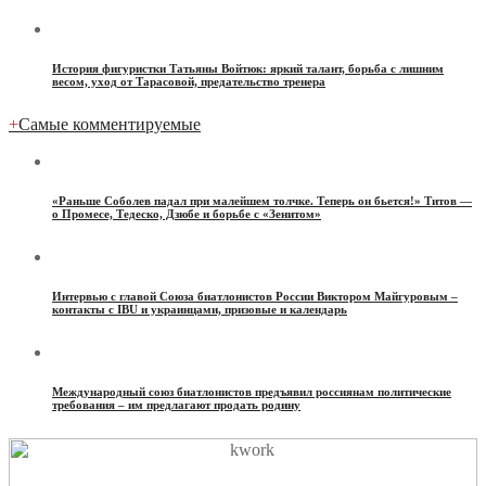
История фигуристки Татьяны Войтюк: яркий талант, борьба с лишним
весом, уход от Тарасовой, предательство тренера
+
Самые комментируемые
«Раньше Соболев падал при малейшем толчке. Теперь он бьется!» Титов —
о Промесе, Тедеско, Дзюбе и борьбе с «Зенитом»
Интервью с главой Союза биатлонистов России Виктором Майгуровым –
контакты с IBU и украинцами, призовые и календарь
Международный союз биатлонистов предъявил россиянам политические
требования – им предлагают продать родину