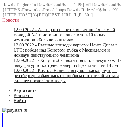
RewriteEngine On RewriteCond %{HTTPS} off RewriteCond %
{HTTP:X-Forwarded-Proto} !https RewriteRule ^(.*)$ https://%
{HTTP_HOST}%{REQUEST_URI} [L,R=301]
Новости
12.09.2022
- Алькарас спешит к величию. Он самый
молодой №1 в истории и вошел в топ-10 юных
чемпионов «Большого шлема»
12.09.2022
- Главные эпизоды карьеры Нейта Диаза в
UFC: победа над Конором, рубка с Масвидалем и
нокдаун действующего чемпиона
12.09.2022
- «Хочу, чтобы люди поняли: я девушка». На
льду фигуристка-трансгендер из Бразилии – ей 14 лет
12.09.2022
- Камила Валиева выучила каскад лутц —
риттбергер: избавилась от проблем с техникой и стала
сильнее после Олимпиады
Карта сайта
Контакты
Войти