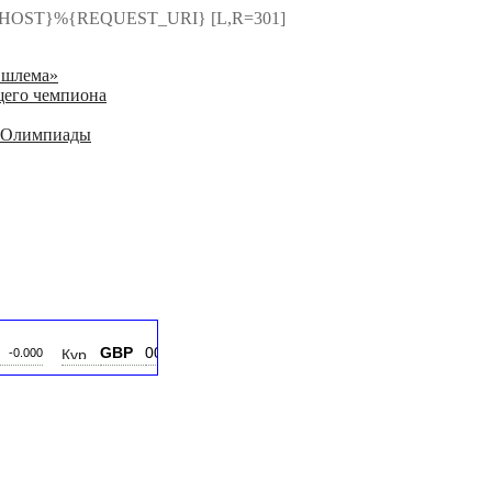
HTTP_HOST}%{REQUEST_URI} [L,R=301]
 шлема»
щего чемпиона
ле Олимпиады
GBP
00.000
UAH
00.000
CNY
-0.000
-0.000