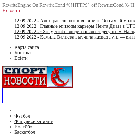
RewriteEngine On RewriteCond %{HTTPS} off RewriteCond %{H
Новости
12.09.2022
- Алькарас спешит к величию. Он самый моло
12.09.2022
- Главные эпизоды карьеры Нейта Диаза в UFC
12.09.2022
- «Хочу, чтобы люди поняли: я девушка». На ль
12.09.2022
- Камила Валиева выучила каскад лутц — ритт
Карта сайта
Контакты
Войти
Футбол
Фигурное катание
Волейбол
Баскетбол