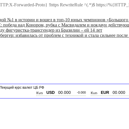
TTP:X-Forwarded-Proto} !https RewriteRule ^(.*)$ https://%{
дой №1 в истории и вошел в топ-10 юных чемпионов «Большого
: победа над Конором, рубка с Масвидалем и нокдаун действую
ду фигуристка-трансгендер из Бразилии – ей 14 лет
бергер: избавилась от проблем с техникой и стала сильнее пос
Текущий курс валют ЦБ РФ
USD
00.000
EUR
00.000
-0.000
-0.000