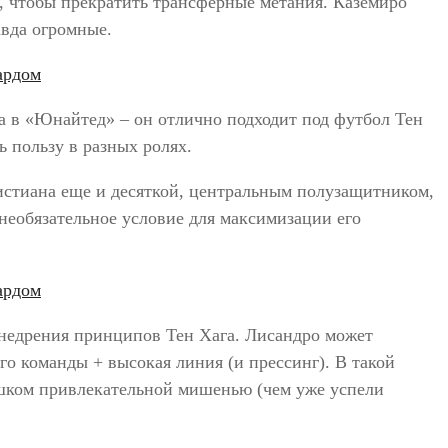
т, чтобы прекратить трансферные метания. Каземиро
авда огромные.
а в «Юнайтед» – он отлично подходит под футбол Тен
ь пользу в разных ролях.
истиана еще и десяткой, центральным полузащитником,
 необязательное условие для максимизации его
недрения принципов Тен Хага. Лисандро может
го команды + высокая линия (и прессинг). В такой
лишком привлекательной мишенью (чем уже успели