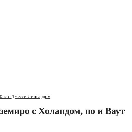
 Фас с Джесси Лингардом
земиро с Холандом, но и Ваут