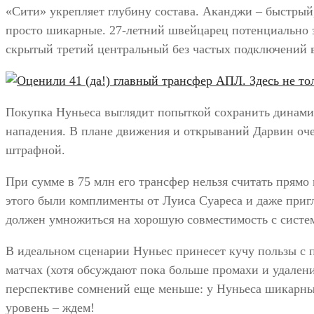
«Сити» укрепляет глубину состава. Аканджи – быстрый,
просто шикарные. 27-летний швейцарец потенциально з
скрытый третий центральный без частых подключений в
Покупка Нуньеса выглядит попыткой сохранить динамику
нападения. В плане движения и открываний Дарвин оче
штрафной.
При сумме в 75 млн его трансфер нельзя считать прямо
этого были комплименты от Луиса Суареса и даже пригла
должен умножиться на хорошую совместимость с систем
В идеальном сценарии Нуньес принесет кучу пользы с п
матчах (хотя обсуждают пока больше промахи и удален
перспективе сомнений еще меньше: у Нуньеса шикарны
уровень – ждем!