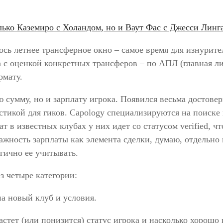
ось летнее трансферное окно – самое время для изнурит
а с оценкой конкретных трансферов – по АПЛ (главная л
рмату.
 сумму, но и зарплату игрока. Появился весьма достове
истикой для гиков. Capology специализируются на поиске
т в известных клубах у них идет со статусом verified, ч
ажность зарплаты как элемента сделки, думаю, отдельно
огично ее учитывать.
з четыре категории:
на новый клуб и условия.
астет (или понизится) статус игрока и насколько хорошо