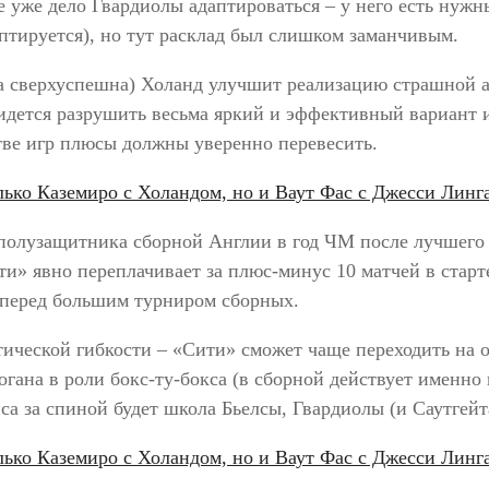
е уже дело Гвардиолы адаптироваться – у него есть нуж
аптируется), но тут расклад был слишком заманчивым.
на сверхуспешна) Холанд улучшит реализацию страшной 
дется разрушить весьма яркий и эффективный вариант и
тве игр плюсы должны уверенно перевесить.
полузащитника сборной Англии в год ЧМ после лучшего с
ити» явно переплачивает за плюс-минус 10 матчей в стар
 перед большим турниром сборных.
ческой гибкости – «Сити» сможет чаще переходить на о
огана в роли бокс-ту-бокса (в сборной действует именно
 за спиной будет школа Бьелсы, Гвардиолы (и Саутгейта