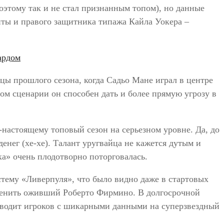
оэтому так и не стал признанным топом), но данные
иты и правого защитника типажа Кайла Уокера –
цы прошлого сезона, когда Садьо Мане играл в центре
м сценарии он способен дать и более прямую угрозу в
-настоящему топовый сезон на серьезном уровне. Да, до
енег (хе-хе). Талант уругвайца не кажется дутым и
а» очень плодотворно поторговалась.
стему «Ливерпуля», что было видно даже в стартовых
дменить оживший Роберто Фирмино. В долгосрочной
ыводит игроков с шикарными данными на суперзвездный