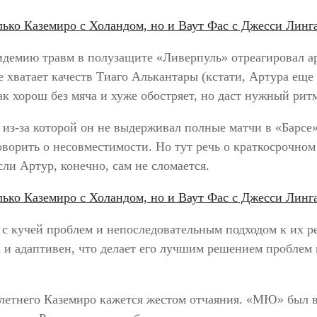
идемию травм в полузащите «Ливерпуль» отреагировал а
е хватает качеств Тиаго Алькантары (кстати, Артура еще
ак хорош без мяча и хуже обостряет, но даст нужный рит
из-за которой он не выдерживал полные матчи в «Барсе
ворить о несовместимости. Но тут речь о краткосрочно
сли Артур, конечно, сам не сломается.
с кучей проблем и непоследовательным подходом к их р
 и адаптивен, что делает его лучшим решением проблем в
летнего Каземиро кажется жестом отчаяния. «МЮ» был в