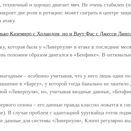
 техничный и хорошо двигает мяч. Не очень стабилен (п
акроет две роли в ротации: может сыграть в центре защ
 атаку.
, которая была у «Ливерпуля» в атаке в последние меся
нь похожим образом двигался в «Бенфике». В оптимально
 выгодным – особенно учитывая, что у него лишь один по
шение в «Барсу», у которой тогда банально не хватило д
ой «Ливерпуля», но, учитывая вводные данные, «Бенфик
ервого сезона – его данные правда классно ложатся в си
ие). В случае проблем с адаптацией уругвайца готов по
е данные для системы «Ливерпуля», Клопп регулярно в